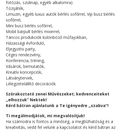
fotózás, szülinap, egyéb alkalomra)
Tűzijáték,
Limuzin, egyéb luxus autók bérlés sofőrrel, Vip busz bérlés
sofőrrel,
Mini busz bérlés sofőrrel,
Mobil bárpult bérlés mixerrel,
Táncos produkciók különböző műfajokban,
Házassági évforduló,
Eljegyzési party,
Céges rendezvény,
Konferencia, tréning,
Vásárok, bemutatók,
Kreatív koncepciók,
Látványtervek,
Lélegzetelállító decorációk
Szórakoztató zenei Művészeket; kedvenceiteket
,,elhozzuk” Nektek!
Kérd bátran ajánlatunk a Te igényedre ,,szabva”!
Ti megálmodjátok, mi megvalósítjuk!
Ha számodra is fontos a minőség, a megbízhatóság és a
kreativitás, vedd fel velünk a kapcsolatot és kérd bátran az