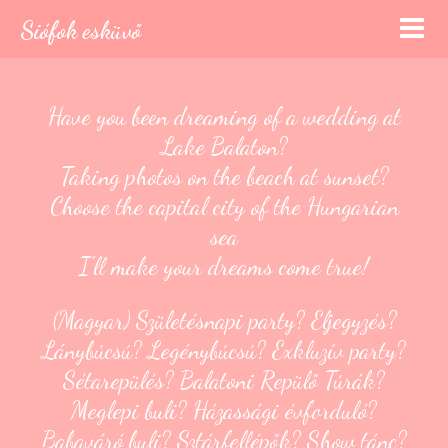
Siófok esküvő
Have you been dreaming of a wedding at
Lake Balaton?
Taking photos on the beach at sunset?
Choose the capital city of the Hungarian
sea
I'll make your dreams come true!
(Magyar) Születésnapi party? Eljegyzés?
Lánybúcsú? Legénybúcsú? Exkluzív party?
Sétarepülés? Balatoni Repülő Túrák?
Meglepi buli? Házassági évforduló?
Babaváró buli? Sztárfellépők? Show tánc?