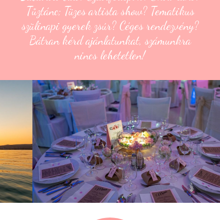
Tűztánc; Tüzes artista show? Tematikus
szülinapi gyerek zsúr? Céges rendezvény?
Bátran kérd ajánlatunkat, számunkra
nincs lehetetlen!